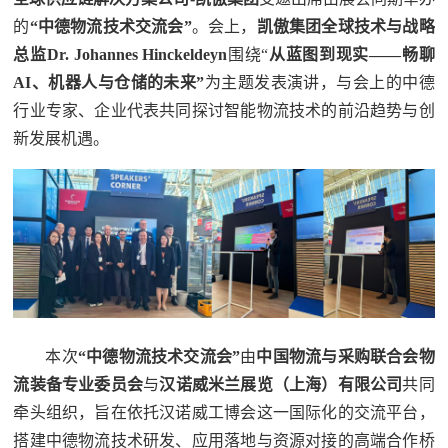
的
“中德物流技术交流会”
。会上，
凯傲集团
全球技术与战略
总监Dr. Johannes Hinckeldeyn
围绕“
从蓝图到现实——畅聊
AI、机器人与仓储的未来”
为主题发表演讲，与会上的中德
行业专家、企业代表共同探讨智能物流技术的前沿趋势与创
新发展机遇。
本次
“中德物流技术交流会”
由
中国物流与采购联合会物
流装备专业委员会
与
汉诺威米兰展览（上海）有限公司
共同
牵头组织，旨在依托汉诺威工博会这一国际化的交流平台，
搭建中德物流技术研发、应用落地与资源对接的高端合作桥