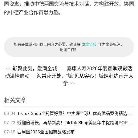
同姿态，推动中德两国交流与技术对话，为构建开放、协同
的中德产业合作贡献力量。
如有转载或引用以上内容之必要，敬请将
本文链接
作为出处标注，
谢谢合作！
<<
影聚此刻，爱满全城——泰康人寿2026年爱家季观影活
动温情启动
海棠花开处，“毓”见从容心！毓婷赴约南开大
|
学
>>
相关文章
08-04
TikTok Shop全托管好货年中卖爆全球！优商优品案例精选特辑发布
07-23
近翻倍增长，再攀新高！TikTok Shop美区年中促跨境POP优秀案例重磅发布
07-15
西珂图2026全国招商战略发布