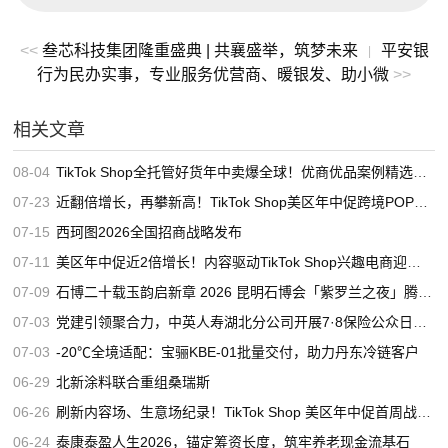
<<
叁芯科技集团隆重盛典 | 共襄盛举，筑梦未来
平安银
|
行为民办实事，专业服务优营商、暖银发、助小微
>>
相关文章
08-04
TikTok Shop全托管好货年中卖爆全球！优商优品案例精选特辑发布
07-23
近翻倍增长，再攀新高！TikTok Shop美区年中促跨境POP优秀案例重磅发布
07-15
西珂图2026全国招商战略发布
07-11
美区年中促近2倍增长！内容驱动TikTok Shop兴趣电商迎来高增长
07-09
石博二十载玉韵启新章 2026 昆明石博会「紫罗兰之夜」腾冲专场重磅启幕
07-03
党建引领聚合力，中英人寿湖北分公司开展7·8保险公众日宣教活动
07-03
-20℃全境适配：宝骊KBE-01批量交付，助力丹东冷链客户
06-29
北新涂料联合重组桑瑞斯
06-26
刷新内容场、生意场纪录！TikTok Shop 美区年中促首周战绩创新高
06-24
泰康泰盈人生2026，锚定筹资长度，筑牢养老现金流基石