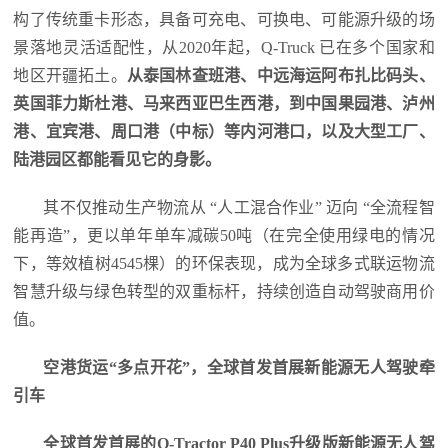
构了传统重卡形态，具备可充电、可换电、可能源升级的场
景落地灵活适配性，从2020年起，Q-Truck 已在多个国家和
地区开疆拓土。
从泰国林查班港、中远海运阿布扎比码头、
英国菲力斯杜港、马来西亚巴生西港，到中国果园港、泸州
港、宜宾港、周口港（中标）等内河港口，以及大型工厂、
陆港园区都能看见它的身影。
其不仅推动生产物流从 “人工混合作业” 迈向 “全流程智
能再造”，更以单年单车减碳50吨（在完全使用绿电的情况
下，等效植树4545棵）的环保表现，成为全球多式联运物流
智慧升级与绿色转型的双重标杆，持续创造自动驾驶商用价
值。
空港货运“多点开花”，全球首发首展新能源无人驾驶牵
引车
全球首发首展的Q-Tractor P40 Plus升级版新能源无人驾