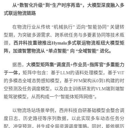
从“数智化升级”到“生产时序再造”，大模型深度融入多
式联运物流链路
在物流行业从传统 “机械执行” 迈向“智能协同” 关键转
型期，为突破多源需求、跨系统任务与多要素协同等技术瓶
颈，
西井科技重磅推出Hymala多式联运物流枢纽大模型矩
阵，加速智慧物流从 “单点智能” 向 “全域智能” 进化。
据悉，
大模型矩阵集“调度员+作业员+指挥官”多重能力
于一体，
矩阵中包含：基于LLM的语料处理模型，基于ViT
的多模态全域态势感知模型，基于PFM架构从0到1构建的时
空预测及任务调度模型，以及自主训练研发的VLM端到端智
能驾驶模型，从而构成一个“智能体矩阵网络”。
以物流场站场景举例，西井科技自研基础模型会整合调
度日志、历史路径等序列数据，以此实现多车动态任务分
配、冲突预测，并生成全局资源调度策略。同时，能依据历