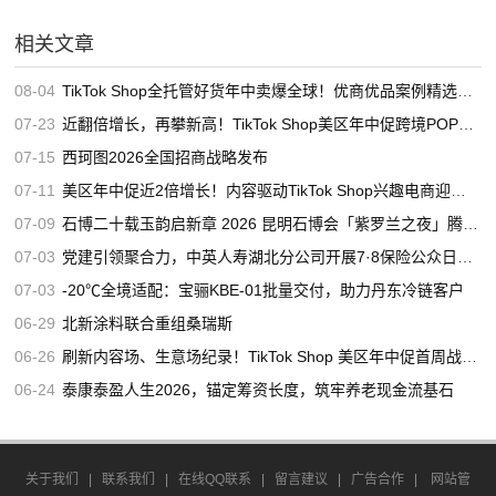
相关文章
08-04
TikTok Shop全托管好货年中卖爆全球！优商优品案例精选特辑发布
07-23
近翻倍增长，再攀新高！TikTok Shop美区年中促跨境POP优秀案例重磅发布
07-15
西珂图2026全国招商战略发布
07-11
美区年中促近2倍增长！内容驱动TikTok Shop兴趣电商迎来高增长
07-09
石博二十载玉韵启新章 2026 昆明石博会「紫罗兰之夜」腾冲专场重磅启幕
07-03
党建引领聚合力，中英人寿湖北分公司开展7·8保险公众日宣教活动
07-03
-20℃全境适配：宝骊KBE-01批量交付，助力丹东冷链客户
06-29
北新涂料联合重组桑瑞斯
06-26
刷新内容场、生意场纪录！TikTok Shop 美区年中促首周战绩创新高
06-24
泰康泰盈人生2026，锚定筹资长度，筑牢养老现金流基石
关于我们
|
联系我们
|
在线QQ联系
|
留言建议
|
广告合作
|
网站管