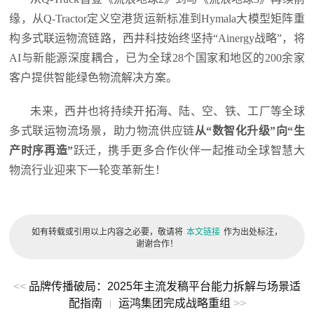
缘，从Q-Tractor定义空港货运新标准到Hymala大模型矩阵重
构多式联运物流链路，西井科技始终坚持“Ainergy战略”，将
AI与新能源深度耦合，已为全球28个国家和地区的200余家
客户提供智能绿色物流解决方案。
未来，西井也将持续开拓海、陆、空、铁、工厂等全球
多式联运物流场景，助力物流供应链
从“数智化升级”向“生
产时序再造”
跃迁，携手更多合作伙伴一起推动全球智慧大
物流行业迎来下一轮变革新生！
如有转载或引用以上内容之必要，敬请将
本文链接
作为出处标注，
谢谢合作！
<<
品牌传播破局：2025年主流发稿平台能力拆解与场景适
配指南
运鸿集团完成战略重组
>>
|