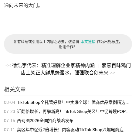
通向未来的大门。
如有转载或引用以上内容之必要，敬请将
本文链接
作为出处标注，
谢谢合作！
<<
徐浩宇代表：精准理解企业家精神内涵
紫燕百味鸡门
|
店上架正大鲜果蜂蜜水，强强联合创未来
>>
相关文章
08-04
TikTok Shop全托管好货年中卖爆全球！优商优品案例精选特辑发布
07-23
近翻倍增长，再攀新高！TikTok Shop美区年中促跨境POP优秀案例重磅发布
07-15
西珂图2026全国招商战略发布
07-11
美区年中促近2倍增长！内容驱动TikTok Shop兴趣电商迎来高增长