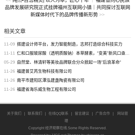
<<
纯杰•百洁精灵| 以人为本，匠心十年
福建省同心民族
|
品牌发展研究院正式挂牌福州互联网小镇｜共同探讨互联网
新媒体时代下的品牌传播新形势
>>
相关文章
11-09
搭建设计师平台，发力智能制造，志邦打造综合科技实力
11-11
仁和口服玻尿酸（透明质酸钠）本草酵素，“变美”新风口亟待出炉
05-29
自然堂、林清轩等美妆品牌联合分众掀起一场"后浪革命“
11-26
福建普艾芮生物科技有限公司
11-26
南平市建阳区潭泓建盏陶瓷有限公司
11-26
福建省海乐威生物工程有限公司
关于我们
|
联系我们
|
在线QQ联系
|
留言建议
|
广告合作
|
网站管
理
Copyright 经济观察在线.Some Rights Reserved.